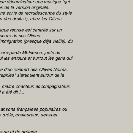
ommun dénominateur une musique "qui
s de la version originale.
 a une sorte de recrudescence du style
 des droits !), chez les Olives
haque reprise est centrée sur un
coeurs de nos Olives.
mmigration (presque déjà vieille), du
rrière-garde MLFienne, juste de
i les entoure et surtout les gens qui
ane d'un concert des Olives Noires.
aphies" s'articulent autour de la
ur, maître chanteur, accompagnateur,
 été dit !...
 chansons françaises populaires ou
e drôle, chaleureux, sensuel.
se et de drôlerie...