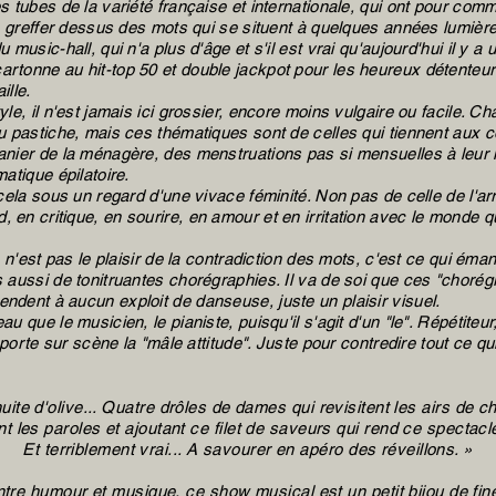
es tubes de la variété française et internationale, qui ont pour c
s, greffer dessus des mots qui se situent à quelques années lumière
u music-hall, qui n'a plus d'âge et s'il est vrai qu'aujourd'hui il y
rtonne au hit-top 50 et double jackpot pour les heureux détenteurs
ille.
yle, il n'est jamais ici grossier, encore moins vulgaire ou facile. C
du pastiche, mais ces thématiques sont de celles qui tiennent aux 
anier de la ménagère, des menstruations pas si mensuelles à leur i
matique épilatoire.
 cela sous un regard d'une vivace féminité. Non pas de celle de l'a
en critique, en sourire, en amour et en irritation avec le monde qu
ce n'est pas le plaisir de la contradiction des mots, c'est ce qui ém
 aussi de tonitruantes chorégraphies. Il va de soi que ces "chorégr
ndent à aucun exploit de danseuse, juste un plaisir visuel.
au que le musicien, le pianiste, puisqu'il s'agit d'un "le". Répétite
pporte sur scène la "mâle attitude". Juste pour contredire tout ce qui a
'huite d'olive... Quatre drôles de dames qui revisitent les airs de
 les paroles et ajoutant ce filet de saveurs qui rend ce spectacl
Et terriblement vrai... A savourer en apéro des réveillons. »
tre humour et musique, ce show musical est un petit bijou de fines