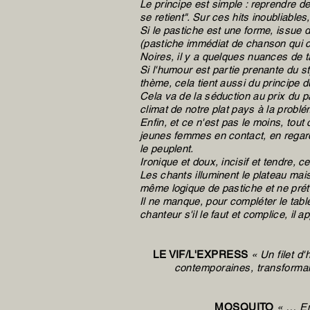
Le principe est simple : reprendre d
se retient". Sur ces hits inoubliable
Si le pastiche est une forme, issue d
(pastiche immédiat de chanson qui ca
Noires, il y a quelques nuances de ta
Si l'humour est partie prenante du st
thème, cela tient aussi du principe 
Cela va de la séduction au prix du p
climat de notre plat pays à la problé
Enfin, et ce n'est pas le moins, tout
jeunes femmes en contact, en regard, 
le peuplent.
Ironique et doux, incisif et tendre, 
Les chants illuminent le plateau mais
même logique de pastiche et ne préte
Il ne manque, pour compléter le table
chanteur s'il le faut et complice, il a
LE VIF/L'EXPRESS
« Un filet d
contemporaines, transformant
MOSQUITO
« … En