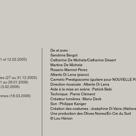
​De et avec :
Sandrine Bergot
1 et 12.02.2005)
Catherine De Michele/Catherine Desert
Martine De Michele
Rosario Marmol-Perez
Alberto Di Lena (piano)
les (27 au 31.12.2005)
Carmelo Prestigiacomo (guitare pour NOUVELLE 
21 au 28.01.2006)
Direction musicale : Alberto Di Lena
 (3.02.2006)
Aide à la mise en scène : Patrick Bebi
Technique : Pierre Clément
mmes (18.03.2006)
Créateur lumières : Manu Deck
Son : Philippe Kariger
Création des costumes : Joséphine Di Vaira (Ateliers
Une production des Olives Noires/En Cie du Sud
© Lou Hérion