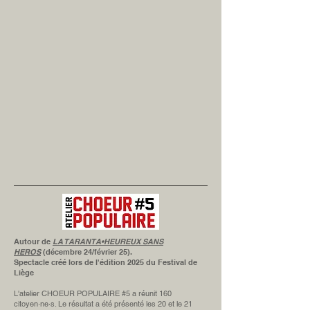
Autour de
LA TARANTA•HEUREUX SANS
HEROS
(décembre 24/février 25).
Spectacle créé lors de l'édition 2025 du Festival de
Liège
L'atelier CHOEUR POPULAIRE #5 a réunit 160
citoyen·ne·s. Le résultat a été présenté les 20 et le 21