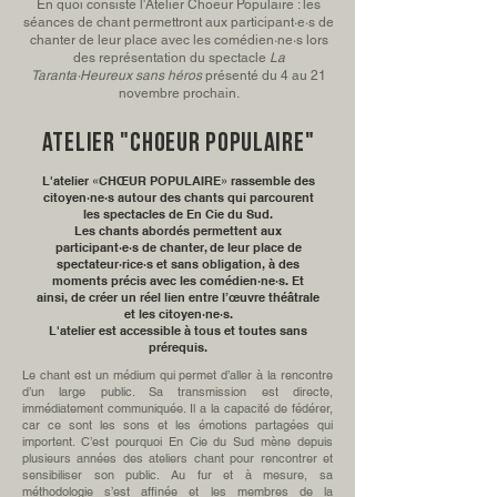
En quoi consiste l'Atelier Choeur Populaire : les
séances de chant permettront aux participant·e·s de
chanter de leur place avec les comédien·ne·s lors
des représentation du spectacle
La
Taranta·Heureux sans héros
présenté du 4 au 21
novembre prochain.
atelier "cHOEUR POPULAIRE"
L'atelier «CHŒUR POPULAIRE» rassemble des
citoyen·ne·s autour des chants qui parcourent
les spectacles de En Cie du Sud.
Les chants abordés permettent aux
participant·e·s de chanter, de leur place de
spectateur·rice·s et sans obligation, à des
moments précis avec les comédien·ne·s. Et
ainsi, de créer un réel lien entre l’œuvre théâtrale
et les citoyen∙ne∙s.
L'atelier est accessible à tous et toutes sans
prérequis
.
Le chant est un médium qui permet d’aller à la rencontre
d’un large public. Sa transmission est directe,
immédiatement communiquée. Il a la capacité de fédérer,
car ce sont les sons et les émotions partagées qui
importent. C’est pourquoi En Cie du Sud mène depuis
plusieurs années des ateliers chant pour rencontrer et
sensibiliser son public. Au fur et à mesure, sa
méthodologie s’est affinée et les membres de la