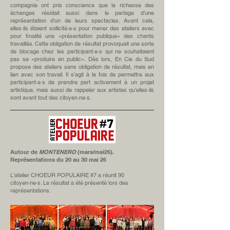
compagnie ont pris conscience que la richesse des
échanges résidait aussi dans le partage d’une
représentation d’un de leurs spectacles. Avant cela,
elles·ils étaient sollicité·e·s pour mener des ateliers avec
pour finalité une «présentation publique» des chants
travaillés. Cette obligation de résultat provoquait une sorte
de blocage chez les participant·e·s qui ne souhaitaient
pas se «produire en public». Dès lors, En Cie du Sud
propose des ateliers sans obligation de résultat, mais en
lien avec son travail. Il s’agit à la fois de permettre aux
participant·e·s de prendre part activement à un projet
artistique, mais aussi de rappeler aux artistes qu’elles·ils
sont avant tout des citoyen·ne·s.
Autour de
MONTENERO
(mars/mai26).
Représentations du 20 au 30 mai 26
L'atelier CHOEUR POPULAIRE #7 a réunit 90
citoyen·ne·s. Le résultat a été présenté lors des
représentations.